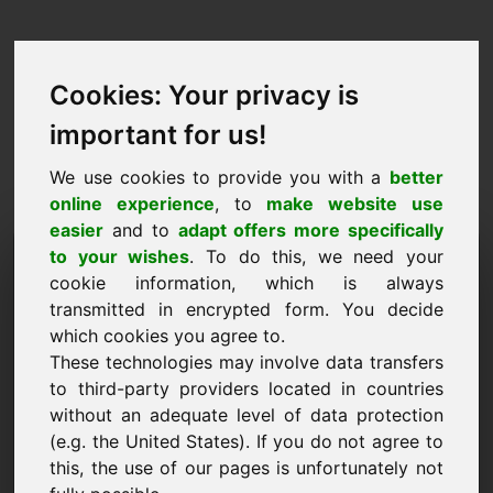
Cookies: Your privacy is
important for us!
We use cookies to provide you with a
better
online experience
, to
make website use
easier
and to
adapt offers more specifically
طلب شراء المجال: anita.eu
to your wishes
. To do this, we need your
cookie information, which is always
أريد شراء النطاق anita.eu مقابل 3000 Euro باستثناء
transmitted in encrypted form. You decide
ضريبة القيمة المضافة.
which cookies you agree to.
These technologies may involve data transfers
اسم الشركة
to third-party providers located in countries
without an adequate level of data protection
(e.g. the United States). If you do not agree to
البريد الإلكتروني
this, the use of our pages is unfortunately not