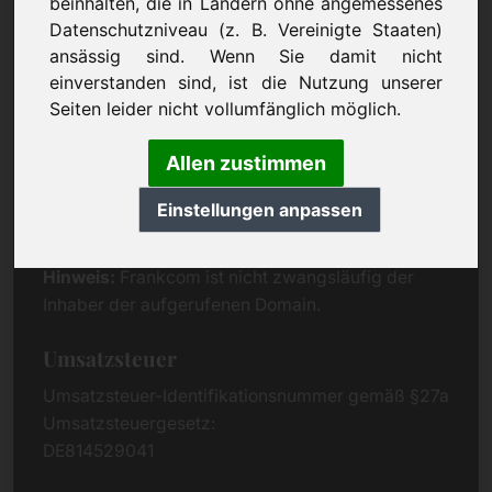
beinhalten, die in Ländern ohne angemessenes
Eichenring 3
Datenschutzniveau (z. B. Vereinigte Staaten)
94060 Pocking
ansässig sind. Wenn Sie damit nicht
Deutschland
einverstanden sind, ist die Nutzung unserer
Seiten leider nicht vollumfänglich möglich.
Kontakt
Telefon:
+49 (0)8538 912 99 00
Allen zustimmen
Telefax:
+49 (0)8538 91 20 55
Einstellungen anpassen
E-Mail:
buy@frankcom.info
Hinweis:
Frankcom ist nicht zwangsläufig der
Inhaber der aufgerufenen Domain.
Umsatzsteuer
Umsatzsteuer-Identifikationsnummer gemäß §27a
Umsatzsteuergesetz:
DE814529041